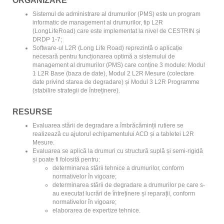
ORGANIZARE
Sistemul de administrare al drumurilor (PMS) este un program
informatic de management al drumurilor, tip L2R
(LongLifeRoad) care este implementat la nivel de CESTRIN și
DRDP 1-7;
Software-ul L2R (Long Life Road) reprezintă o aplicație
necesară pentru funcționarea optimă a sistemului de
management al drumurilor (PMS) care conține 3 module: Modul
1 L2R Base (baza de date), Modul 2 L2R Mesure (colectare
date privind starea de degradare) și Modul 3 L2R Programme
(stabilire strategii de întreținere).
RESURSE
Evaluarea stării de degradare a îmbrăcăminții rutiere se
realizează cu ajutorul echipamentului ACD și a tabletei L2R
Mesure.
Evaluarea se aplică la drumuri cu structură suplă și semi-rigidă
și poate fi folosită pentru:
determinarea stării tehnice a drumurilor, conform
normativelor în vigoare;
determinarea stării de degradare a drumurilor pe care s-
au executat lucrări de întreținere și reparații, conform
normativelor în vigoare;
elaborarea de expertize tehnice.