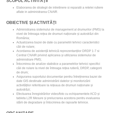
SCOPUL ACTIVITĂŢII
Elaborarea de strategii de intretinere si reparatii a retelei rutiere
aflate in administrarea CNAIR.
OBIECTIVE ȘI ACTIVITĂȚI
Administrarea sistemului de management al drumurilor (PMS) la
nivel de întreaga rețea de drumuri naționale și autostrăzi din
România;
Actualizarea bazei de date cu parametrii tehnici caracteristici
căii de rulare;
Acordarea de asistență tehnică reprezentanților DRDP 1-7 si
Central CNAIR privind aplicarea și utilizarea sistemului de
administrare PMS;
Întocmirea de analize statistice a parametrilor tehnici specifici
căii de rulare la nivel de întreaga rețea rutieră, DRDP, categorii
de drum;
Asigurarea suportului documentar pentru întreținerea bazei de
date GIS destinate administrării datelor și monitorizării
activităților referitoare la rețeaua de drumuri naționale și
autostrăzi;
Efectuarea înregistrărilor video/foto cu echipamentele ACD și
tableta L2R Mesure și prelucrarea acestora pentru evaluarea
stării de degradare și întocmirea de rapoarte tehnice.