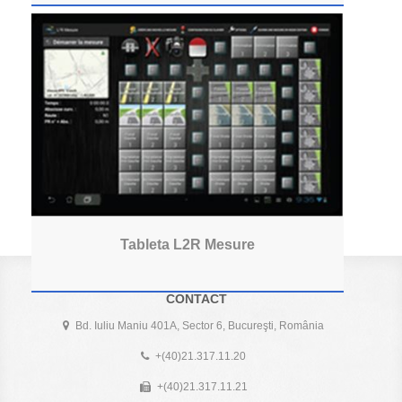
Tableta L2R Mesure
CONTACT
Bd. Iuliu Maniu 401A, Sector 6, Bucureşti, România
+(40)21.317.11.20
+(40)21.317.11.21